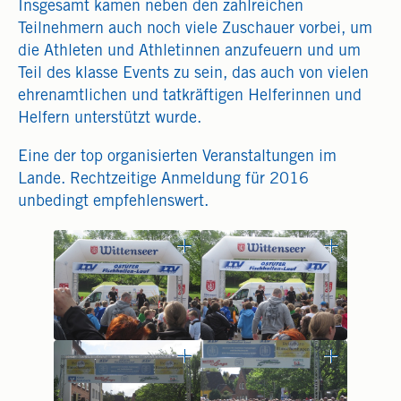
Insgesamt kamen neben den zahlreichen
Teilnehmern auch noch viele Zuschauer vorbei, um
die Athleten und Athletinnen anzufeuern und um
Teil des klasse Events zu sein, das auch von vielen
ehrenamtlichen und tatkräftigen Helferinnen und
Helfern unterstützt wurde.
Eine der top organisierten Veranstaltungen im
Lande. Rechtzeitige Anmeldung für 2016
unbedingt empfehlenswert.