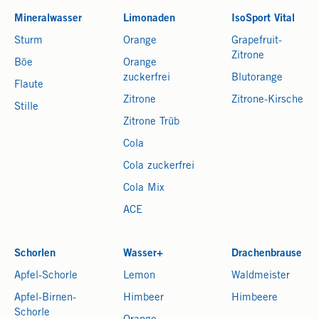
Mineralwasser
Limonaden
IsoSport Vital
Sturm
Orange
Grapefruit-
Zitrone
Böe
Orange
zuckerfrei
Blutorange
Flaute
Zitrone
Zitrone-Kirsche
Stille
Zitrone Trüb
Cola
Cola zuckerfrei
Cola Mix
ACE
Schorlen
Wasser+
Drachenbrause
Apfel-Schorle
Lemon
Waldmeister
Apfel-Birnen-
Himbeer
Himbeere
Schorle