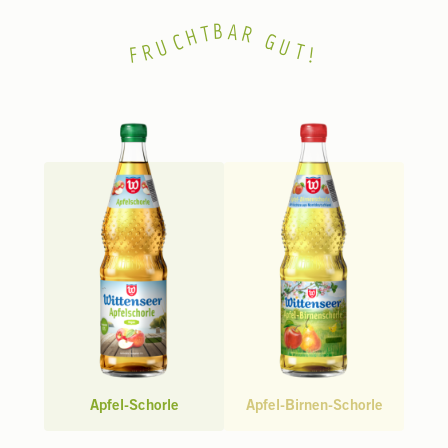
B
A
T
R
H
C
G
U
U
R
T
F
!
Apfel-Schorle
Apfel-Birnen-Schorle