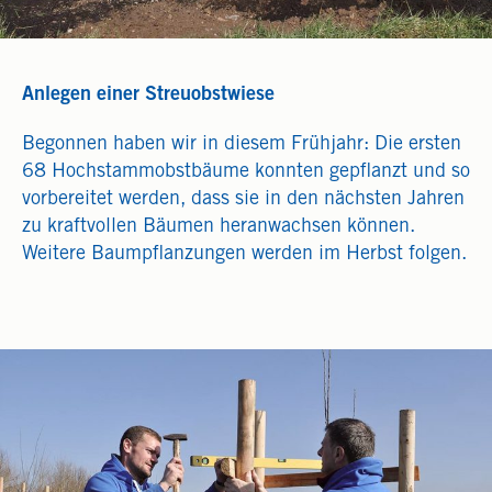
Anlegen einer Streuobstwiese
Begonnen haben wir in diesem Frühjahr: Die ersten
68 Hochstammobstbäume konnten gepflanzt und so
vorbereitet werden, dass sie in den nächsten Jahren
zu kraftvollen Bäumen heranwachsen können.
Weitere Baumpflanzungen werden im Herbst folgen.