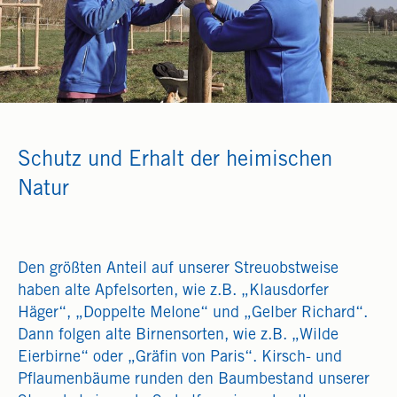
Schutz und Erhalt der heimischen
Natur
Den größten Anteil auf unserer Streuobstweise
haben alte Apfelsorten, wie z.B. „Klausdorfer
Häger“, „Doppelte Melone“ und „Gelber Richard“.
Dann folgen alte Birnensorten, wie z.B. „Wilde
Eierbirne“ oder „Gräfin von Paris“. Kirsch- und
Pflaumenbäume runden den Baumbestand unserer