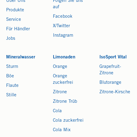
Über Uns
Folgen Sie uns
auf
Produkte
Facebook
Service
X/Twitter
Für Händler
Instagram
Jobs
Mineralwasser
Limonaden
IsoSport Vital
Sturm
Orange
Grapefruit-
Zitrone
Böe
Orange
zuckerfrei
Blutorange
Flaute
Zitrone
Zitrone-Kirsche
Stille
Zitrone Trüb
Cola
Cola zuckerfrei
Cola Mix