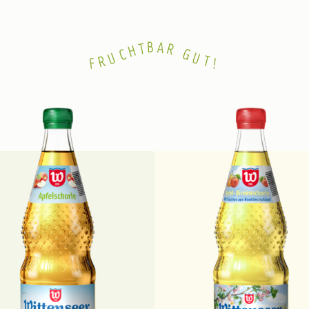
B
A
T
R
H
C
G
U
U
R
T
F
!