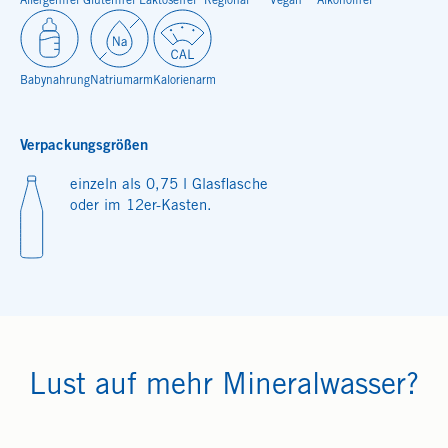
Allergenfrei
Glutenfrei
Laktosefrei
Regional
Vegan
Alkoholfrei
Babynahrung
Natriumarm
Kalorienarm
Verpackungsgrößen
einzeln als 0,75 l Glasflasche
oder im 12er-Kasten.
Lust auf mehr Mineralwasser?