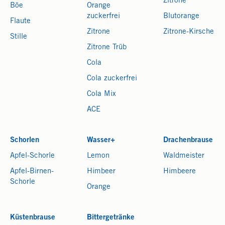
Zitrone
Böe
Orange
zuckerfrei
Blutorange
Flaute
Zitrone
Zitrone-Kirsche
Stille
Zitrone Trüb
Cola
Cola zuckerfrei
Cola Mix
ACE
Schorlen
Wasser+
Drachenbrause
Apfel-Schorle
Lemon
Waldmeister
Apfel-Birnen-
Himbeer
Himbeere
Schorle
Orange
Küstenbrause
Bittergetränke