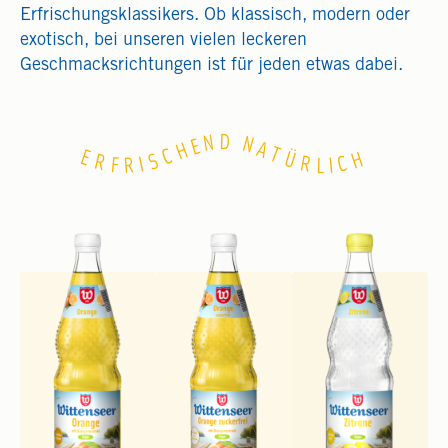
Erfrischungsklassikers. Ob klassisch, modern oder
exotisch, bei unseren vielen leckeren
Geschmacksrichtungen ist für jeden etwas dabei.
D
N
N
E
A
H
T
C
E
H
Ü
S
R
C
I
R
I
F
R
L