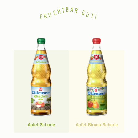
B
A
T
R
H
C
G
U
U
R
T
F
!
Apfel-Schorle
Apfel-Birnen-Schorle