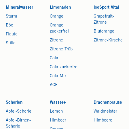
Mineralwasser
Limonaden
IsoSport Vital
Sturm
Orange
Grapefruit-
Zitrone
Böe
Orange
zuckerfrei
Blutorange
Flaute
Zitrone
Zitrone-Kirsche
Stille
Zitrone Trüb
Cola
Cola zuckerfrei
Cola Mix
ACE
Schorlen
Wasser+
Drachenbrause
Apfel-Schorle
Lemon
Waldmeister
Apfel-Birnen-
Himbeer
Himbeere
Schorle