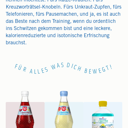
nennen möchtest. Fürs Katze-Kraulen. Fürs
Kreuzworträtsel-Knobeln. Fürs Unkraut-Zupfen, fürs
Telefonieren, fürs Pausemachen, und ja, es ist auch
das Beste nach dem Training, wenn du ordentlich
ins Schwitzen gekommen bist und eine leckere,
kalorienreduzierte und isotonische Erfrischung
brauchst.
S
D
A
I
W
F
!
C
T
Ü
H
G
S
R
E
E
B
A
L
W
E
L