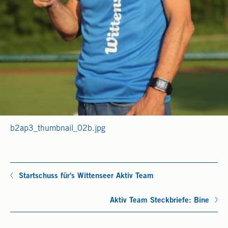
b2ap3_thumbnail_02b.jpg
Startschuss für's Wittenseer Aktiv Team
Aktiv Team Steckbriefe: Bine