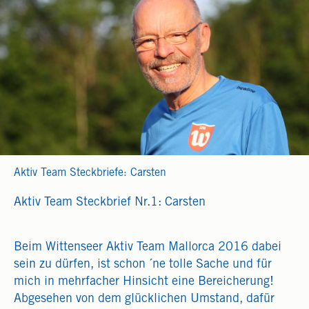
Aktiv Team Steckbriefe: Carsten
Aktiv Team Steckbrief Nr.1: Carsten
Beim Wittenseer Aktiv Team Mallorca 2016 dabei
sein zu dürfen, ist schon ´ne tolle Sache und für
mich in mehrfacher Hinsicht eine Bereicherung!
Abgesehen von dem glücklichen Umstand, dafür