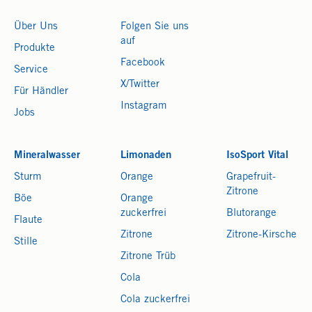
Über Uns
Folgen Sie uns
auf
Produkte
Facebook
Service
X/Twitter
Für Händler
Instagram
Jobs
Mineralwasser
Limonaden
IsoSport Vital
Sturm
Orange
Grapefruit-
Zitrone
Böe
Orange
zuckerfrei
Blutorange
Flaute
Zitrone
Zitrone-Kirsche
Stille
Zitrone Trüb
Cola
Cola zuckerfrei