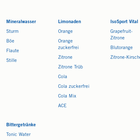
Mineralwasser
Limonaden
IsoSport Vital
Sturm
Orange
Grapefruit-
Zitrone
Böe
Orange
zuckerfrei
Blutorange
Flaute
Zitrone
Zitrone-Kirsch
Stille
Zitrone Trüb
Cola
Cola zuckerfrei
Cola Mix
ACE
Bittergetränke
Tonic Water