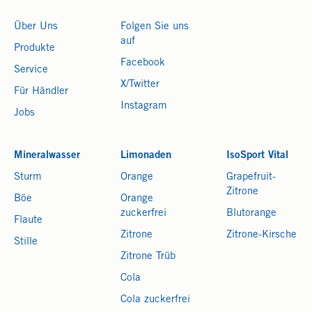
Über Uns
Folgen Sie uns
auf
Produkte
Facebook
Service
X/Twitter
Für Händler
Instagram
Jobs
Mineralwasser
Limonaden
IsoSport Vital
Sturm
Orange
Grapefruit-
Zitrone
Böe
Orange
zuckerfrei
Blutorange
Flaute
Zitrone
Zitrone-Kirsche
Stille
Zitrone Trüb
Cola
Cola zuckerfrei