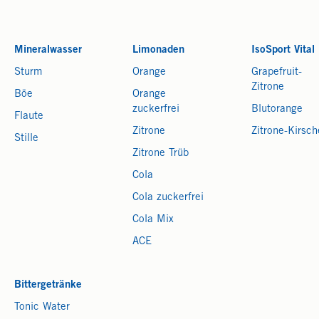
Mineralwasser
Limonaden
IsoSport Vital
Sturm
Orange
Grapefruit-
Zitrone
Böe
Orange
zuckerfrei
Blutorange
Flaute
Zitrone
Zitrone-Kirsch
Stille
Zitrone Trüb
Cola
Cola zuckerfrei
Cola Mix
ACE
Bittergetränke
Tonic Water