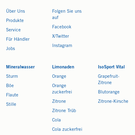
Über Uns
Folgen Sie uns
auf
Produkte
Facebook
Service
X/Twitter
Für Händler
Instagram
Jobs
Mineralwasser
Limonaden
IsoSport Vital
Sturm
Orange
Grapefruit-
Zitrone
Böe
Orange
zuckerfrei
Blutorange
Flaute
Zitrone
Zitrone-Kirsche
Stille
Zitrone Trüb
Cola
Cola zuckerfrei