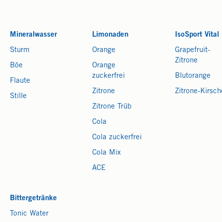
Mineralwasser
Limonaden
IsoSport Vital
Sturm
Orange
Grapefruit-
Zitrone
Böe
Orange
zuckerfrei
Blutorange
Flaute
Zitrone
Zitrone-Kirsch
Stille
Zitrone Trüb
Cola
Cola zuckerfrei
Cola Mix
ACE
Bittergetränke
Tonic Water