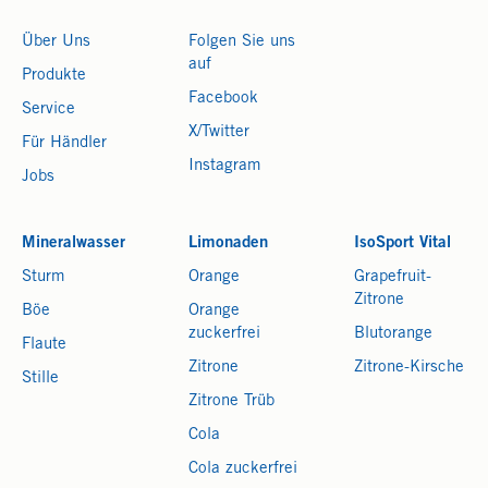
Über Uns
Folgen Sie uns
auf
Produkte
Facebook
Service
X/Twitter
Für Händler
Instagram
Jobs
Mineralwasser
Limonaden
IsoSport Vital
Sturm
Orange
Grapefruit-
Zitrone
Böe
Orange
zuckerfrei
Blutorange
Flaute
Zitrone
Zitrone-Kirsche
Stille
Zitrone Trüb
Cola
Cola zuckerfrei