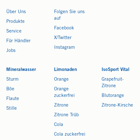
Über Uns
Folgen Sie uns
auf
Produkte
Facebook
Service
X/Twitter
Für Händler
Instagram
Jobs
Mineralwasser
Limonaden
IsoSport Vital
Sturm
Orange
Grapefruit-
Zitrone
Böe
Orange
zuckerfrei
Blutorange
Flaute
Zitrone
Zitrone-Kirsche
Stille
Zitrone Trüb
Cola
Cola zuckerfrei