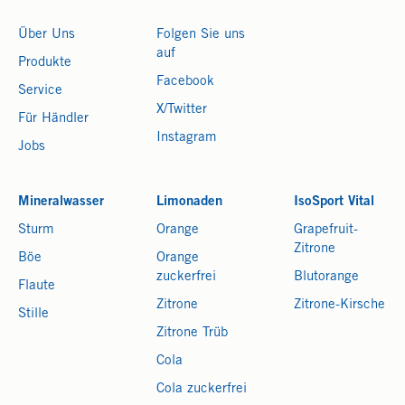
Über Uns
Folgen Sie uns
auf
Produkte
Facebook
Service
X/Twitter
Für Händler
Instagram
Jobs
Mineralwasser
Limonaden
IsoSport Vital
Sturm
Orange
Grapefruit-
Zitrone
Böe
Orange
zuckerfrei
Blutorange
Flaute
Zitrone
Zitrone-Kirsche
Stille
Zitrone Trüb
Cola
Cola zuckerfrei