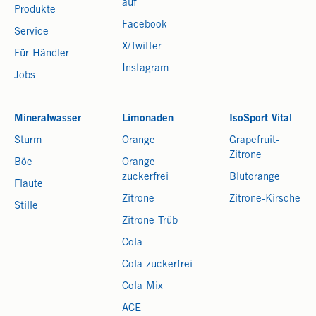
auf
Produkte
Facebook
Service
X/Twitter
Für Händler
Instagram
Jobs
Mineralwasser
Limonaden
IsoSport Vital
Sturm
Orange
Grapefruit-
Zitrone
Böe
Orange
zuckerfrei
Blutorange
Flaute
Zitrone
Zitrone-Kirsche
Stille
Zitrone Trüb
Cola
Cola zuckerfrei
Cola Mix
ACE