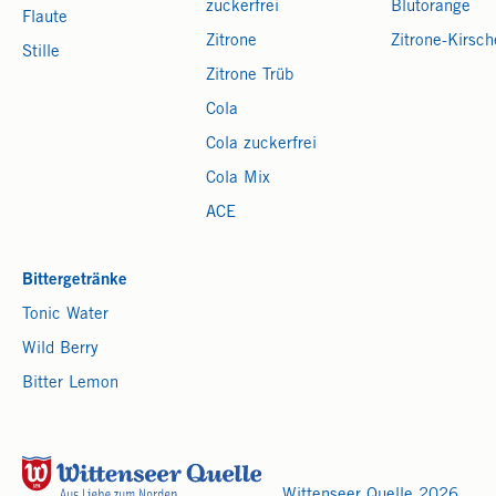
zuckerfrei
Blutorange
Flaute
Zitrone
Zitrone-Kirsch
Stille
Zitrone Trüb
Cola
Cola zuckerfrei
Cola Mix
ACE
Bittergetränke
Tonic Water
Wild Berry
Bitter Lemon
Wittenseer Quelle 2026