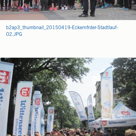
b2ap3_thumbnail_20150419-Eckernfrder-Stadtlauf-
02.JPG