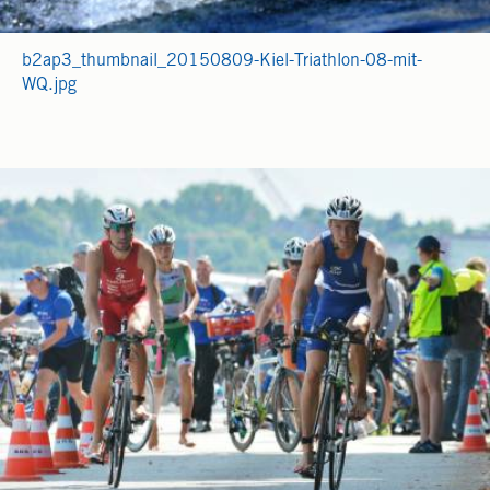
b2ap3_thumbnail_20150809-Kiel-Triathlon-08-mit-
WQ.jpg