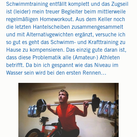
Schwimmtraining entfällt komplett und das Zugseil
ist (leider) mein treuer Begleiter beim mittlerweile
regelmäßigen Homeworkout. Aus dem Keller noch
die letzten Hantelscheiben zusammengesammelt
und mit Alternativgewichten ergänzt, versuche ich
so gut es geht das Schwimm- und Krafttraining zu
Hause zu kompensieren. Das einzig gute daran ist,
dass diese Problematik alle (Amateur-) Athleten
betrifft. Da bin ich gespannt wie das Niveau im
Wasser sein wird bei den ersten Rennen…