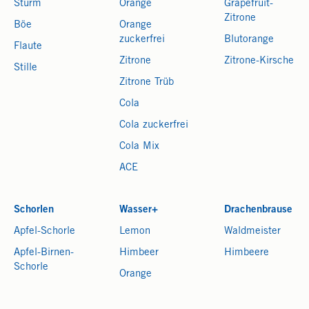
Sturm
Orange
Grapefruit-
Zitrone
Böe
Orange
zuckerfrei
Blutorange
Flaute
Zitrone
Zitrone-Kirsche
Stille
Zitrone Trüb
Cola
Cola zuckerfrei
Cola Mix
ACE
Schorlen
Wasser+
Drachenbrause
Apfel-Schorle
Lemon
Waldmeister
Apfel-Birnen-
Himbeer
Himbeere
Schorle
Orange