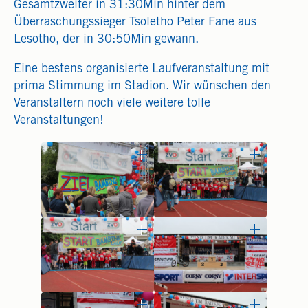
Gesamtzweiter in 31:30Min hinter dem
Überraschungssieger Tsoletho Peter Fane aus
Lesotho, der in 30:50Min gewann.
Eine bestens organisierte Laufveranstaltung mit
prima Stimmung im Stadion. Wir wünschen den
Veranstaltern noch viele weitere tolle
Veranstaltungen!