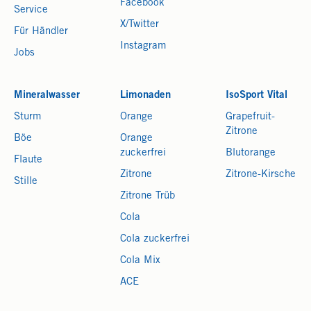
Facebook
Service
X/Twitter
Für Händler
Instagram
Jobs
Mineralwasser
Limonaden
IsoSport Vital
Sturm
Orange
Grapefruit-
Zitrone
Böe
Orange
zuckerfrei
Blutorange
Flaute
Zitrone
Zitrone-Kirsche
Stille
Zitrone Trüb
Cola
Cola zuckerfrei
Cola Mix
ACE