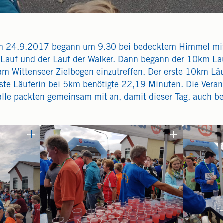
am 24.9.2017 begann um 9.30 bei bedecktem Himmel mi
m Lauf und der Lauf der Walker. Dann begann der 10km La
 Wittenseer Zielbogen einzutreffen. Der erste 10km Läuf
ste Läuferin bei 5km benötigte 22,19 Minuten. Die Vera
 alle packten gemeinsam mit an, damit dieser Tag, auch 