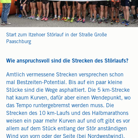
Start zum Itzehoer Störlauf in der Straße Große
Paaschburg
Wie anspruchsvoll sind die Strecken des Störlaufs?
Amtlich vermessene Strecken versprechen schon
mal Bestzeiten-Potential. Bis auf ein paar kleine
Stücke sind die Wege asphaltiert. Die 5 km-Strecke
hat kaum Kurven, dafür aber einen Wendepunkt, wo
das Tempo runtergebremst werden muss. Die
Strecken des 10 km-Laufs und des Halbmarathons
weisen ein paar mehr Kurven auf und oft gibt es vor
allem auf dem Stück entlang der Stör anständigen
Wind von vorn oder der Seite (bei Nordwestwind).