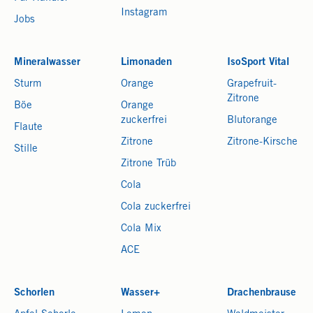
Instagram
Jobs
Mineralwasser
Limonaden
IsoSport Vital
Sturm
Orange
Grapefruit-
Zitrone
Böe
Orange
zuckerfrei
Blutorange
Flaute
Zitrone
Zitrone-Kirsche
Stille
Zitrone Trüb
Cola
Cola zuckerfrei
Cola Mix
ACE
Schorlen
Wasser+
Drachenbrause