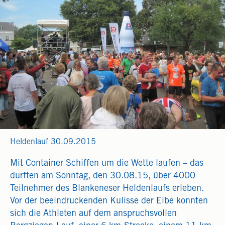
Heldenlauf 30.09.2015
Mit Container Schiffen um die Wette laufen – das
durften am Sonntag, den 30.08.15, über 4000
Teilnehmer des Blankeneser Heldenlaufs erleben.
Vor der beeindruckenden Kulisse der Elbe konnten
sich die Athleten auf dem anspruchsvollen