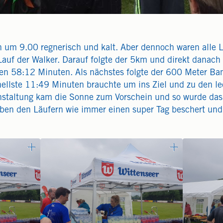
 um 9.00 regnerisch und kalt. Aber dennoch waren alle L
uf der Walker. Darauf folgte der 5km und direkt danach 
ren 58:12 Minuten. Als nächstes folgte der 600 Meter Ba
ellste 11:49 Minuten brauchte um ins Ziel und zu den le
staltung kam die Sonne zum Vorschein und so wurde da
haben den Läufern wie immer einen super Tag beschert und