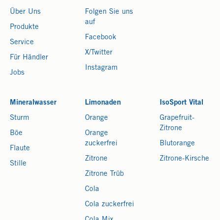
Über Uns
Folgen Sie uns
auf
Produkte
Facebook
Service
X/Twitter
Für Händler
Instagram
Jobs
Mineralwasser
Limonaden
IsoSport Vital
Sturm
Orange
Grapefruit-
Zitrone
Böe
Orange
zuckerfrei
Blutorange
Flaute
Zitrone
Zitrone-Kirsche
Stille
Zitrone Trüb
Cola
Cola zuckerfrei
Cola Mix