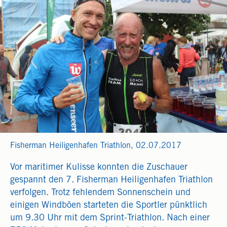
Fisherman Heiligenhafen Triathlon, 02.07.2017
Vor maritimer Kulisse konnten die Zuschauer
gespannt den 7. Fisherman Heiligenhafen Triathlon
verfolgen. Trotz fehlendem Sonnenschein und
einigen Windböen starteten die Sportler pünktlich
um 9.30 Uhr mit dem Sprint-Triathlon. Nach einer