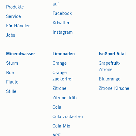
auf
Produkte
Facebook
Service
X/Twitter
Für Händler
Instagram
Jobs
Mineralwasser
Limonaden
IsoSport Vital
Sturm
Orange
Grapefruit-
Zitrone
Böe
Orange
zuckerfrei
Blutorange
Flaute
Zitrone
Zitrone-Kirsche
Stille
Zitrone Trüb
Cola
Cola zuckerfrei
Cola Mix
ACE