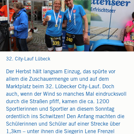
32. City-Lauf Lübeck
Der Herbst hält langsam Einzug, das spürte vor
allem die Zuschauermenge um und auf dem
Marktplatz beim 32. Lübecker City-Lauf. Doch
auch, wenn der Wind so manches Mal eindrucksvoll
durch die Straßen pfiff, kamen die ca. 1200
Sportlerinnen und Sportler an diesem Sonntag
ordentlich ins Schwitzen! Den Anfang machten die
Schülerinnen und Schüler auf einer Strecke über
1,3km – unter ihnen die Siegerin Lene Frenzel