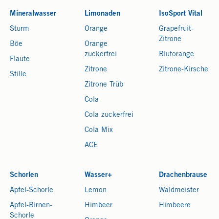
Mineralwasser
Limonaden
IsoSport Vital
Sturm
Orange
Grapefruit-
Zitrone
Böe
Orange
zuckerfrei
Blutorange
Flaute
Zitrone
Zitrone-Kirsche
Stille
Zitrone Trüb
Cola
Cola zuckerfrei
Cola Mix
ACE
Schorlen
Wasser+
Drachenbrause
Apfel-Schorle
Lemon
Waldmeister
Apfel-Birnen-
Himbeer
Himbeere
Schorle