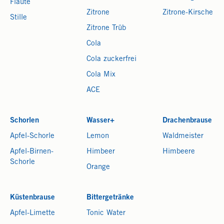
Flaute
Zitrone
Zitrone-Kirsche
Stille
Zitrone Trüb
Cola
Cola zuckerfrei
Cola Mix
ACE
Schorlen
Wasser+
Drachenbrause
Apfel-Schorle
Lemon
Waldmeister
Apfel-Birnen-
Himbeer
Himbeere
Schorle
Orange
Küstenbrause
Bittergetränke
Apfel-Limette
Tonic Water