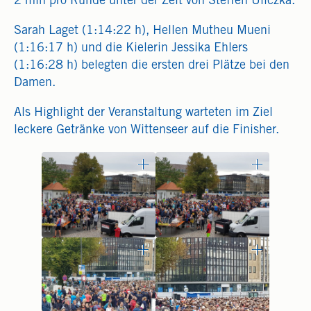
2 min pro Runde unter der Zeit von Steffen Uliczka.
Sarah Laget (1:14:22 h), Hellen Mutheu Mueni
(1:16:17 h) und die Kielerin Jessika Ehlers
(1:16:28 h) belegten die ersten drei Plätze bei den
Damen.
Als Highlight der Veranstaltung warteten im Ziel
leckere Getränke von Wittenseer auf die Finisher.