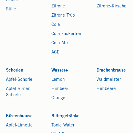
Flaute
Zitrone
Zitrone-Kirsche
Stille
Zitrone Trüb
Cola
Cola zuckerfrei
Cola Mix
ACE
Schorlen
Wasser+
Drachenbrause
Apfel-Schorle
Lemon
Waldmeister
Apfel-Birnen-
Himbeer
Himbeere
Schorle
Orange
Küstenbrause
Bittergetränke
Apfel-Limette
Tonic Water