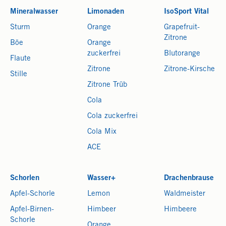
Mineralwasser
Limonaden
IsoSport Vital
Sturm
Orange
Grapefruit-
Zitrone
Böe
Orange
zuckerfrei
Blutorange
Flaute
Zitrone
Zitrone-Kirsche
Stille
Zitrone Trüb
Cola
Cola zuckerfrei
Cola Mix
ACE
Schorlen
Wasser+
Drachenbrause
Apfel-Schorle
Lemon
Waldmeister
Apfel-Birnen-
Himbeer
Himbeere
Schorle
Orange