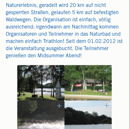
Naturerlebnis, geradelt wird 20 km auf nicht
gesperrten Straßen, gelaufen 5 km auf befestigten
Waldwegen. Die Organisation ist einfach, völlig
ausreichend; irgendwann am Nachmittag kommen
Organisatoren und Teilnehmer in das Naturbad und
machen einfach Triathlon! Seit dem 01.02.2012 ist
die Veranstaltung ausgebucht. Die Teilnehmer
genießen den Midsummer Abend!