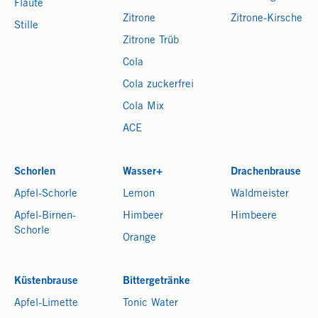
Flaute
Zitrone
Zitrone-Kirsche
Stille
Zitrone Trüb
Cola
Cola zuckerfrei
Cola Mix
ACE
Schorlen
Wasser+
Drachenbrause
Apfel-Schorle
Lemon
Waldmeister
Apfel-Birnen-
Himbeer
Himbeere
Schorle
Orange
Küstenbrause
Bittergetränke
Apfel-Limette
Tonic Water