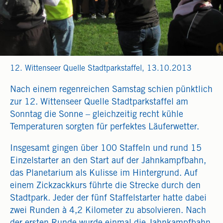
12. Wittenseer Quelle Stadtparkstaffel, 13.10.2013
Nach einem regenreichen Samstag schien pünktlich
zur 12. Wittenseer Quelle Stadtparkstaffel am
Sonntag die Sonne – gleichzeitig recht kühle
Temperaturen sorgten für perfektes Läuferwetter.
Insgesamt gingen über 100 Staffeln und rund 15
Einzelstarter an den Start auf der Jahnkampfbahn,
das Planetarium als Kulisse im Hintergrund. Auf
einem Zickzackkurs führte die Strecke durch den
Stadtpark. Jeder der fünf Staffelstarter hatte dabei
zwei Runden à 4,2 Kilometer zu absolvieren. Nach