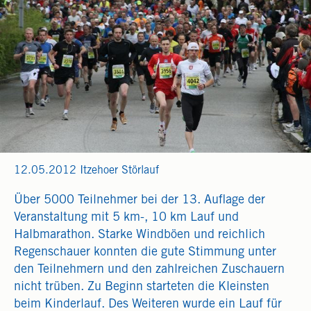
12.05.2012 Itzehoer Störlauf
Über 5000 Teilnehmer bei der 13. Auflage der
Veranstaltung mit 5 km-, 10 km Lauf und
Halbmarathon. Starke Windböen und reichlich
Regenschauer konnten die gute Stimmung unter
den Teilnehmern und den zahlreichen Zuschauern
nicht trüben. Zu Beginn starteten die Kleinsten
beim Kinderlauf. Des Weiteren wurde ein Lauf für