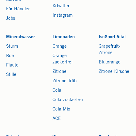
X/Twitter
Für Händler
Instagram
Jobs
Mineralwasser
Limonaden
IsoSport Vital
Sturm
Orange
Grapefruit-
Zitrone
Böe
Orange
zuckerfrei
Blutorange
Flaute
Zitrone
Zitrone-Kirsche
Stille
Zitrone Trüb
Cola
Cola zuckerfrei
Cola Mix
ACE