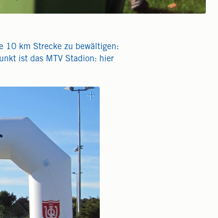
e 10 km Strecke zu bewältigen:
unkt ist das MTV Stadion: hier